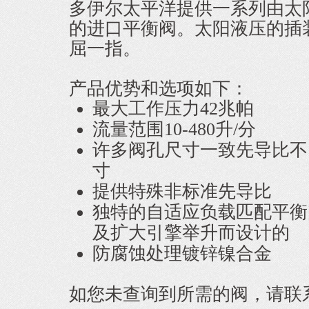
多伊尔太平洋提供一系列由太
的进口平衡阀。太阳液压的插
屈一指。
产品优势和选项如下：
最大工作压力42兆帕
流量范围10-480升/分
许多阀孔尺寸一致先导比不
寸
提供特殊非标准先导比
独特的自适应负载匹配平衡
及扩大引擎举升
而设计的
防腐蚀处理镀锌镍合金
如您未查询到所需的阀，请联